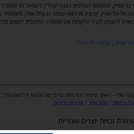
 וסרשטיין, מהשמות הבולטים בענף הנדל"ן בישראל ומי שמוגדר
כאדם המכיר את נבכי עולם הבניה בצורה יוצאת דופן. על פי חזונו של וסרשטיין, קבוצת W רואה עצמה כבעלת אופק משמע
מתפשרת להעניק לקהל הלקוחות את התמורה המיטבית לכספם בדמ
|
קבוצת W בגוגל
עה שלי
– האתר שיספר לכם טיפה על כל מה שקשור ל-"השקעות".
ת נגישות
|
מפת אתר
|
מדיניות פרטיות
הרת זכויות יוצרים ואחריות
ומכבד את זכויות הקניין הרוחני של צדדים שלישיים. מובהר כי ייתכן ובטעות עלה לא