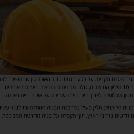
 בניה חסרת תקדים. על רקע מגמת גידול האוכלוסין שממשיכה לצב
תאוצה בקצב מסחרר ועתידה לחצות בעתיד הנראה לעין את סף 10 מיליון התושבים, כולנו מבינים כי נדרשת היערכות אמיתית
ן אוכלוסיות לצורך דיור הולם ושמירה על איכות חיים נאותה.
ם המרכזיים הלוקחים חלק פעיל במהפכת הבניה המתרחשת לנגד עינינ
ם חדשים ברחבי הארץ, תוך הקפדה על בניה מודרנית המבוססת 