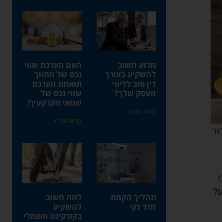
מדוע חשוב
האם הערכת שווי
להשקיע בעורך
נכס של מתווך
דין טוב לליווי
תואמת הערכת
העסק שלך?
שווי נכס של
שמאי מקרקעין?
קראו עוד »
קראו עוד »
ור
ו
על
תהליך הקמת
למה חשוב
חדר נקי
להשקיע
בקורקינט חשמלי