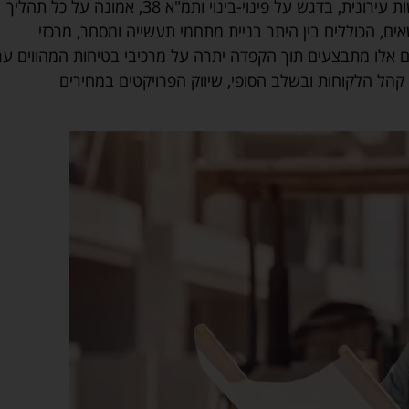
הקבוצה המתמחה בפרויקטים חדשים על טהרת הליכי התחדשות עירונית, בדגש על פינוי-בינוי ותמ"א 38, אמונה על כל תהליך
ם, הכוללים בין היתר בניית מתחמי תעשייה ומסחר, מרכזי
טים אלו מתבצעים תוך הקפדה יתרה על מרכיבי בטיחות המהווים ער
קהל הלקוחות ובשלב הסופי, שיווק הפרויקטים במחירים