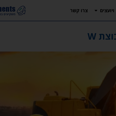
 ויועצים
צרו קשר
צת W