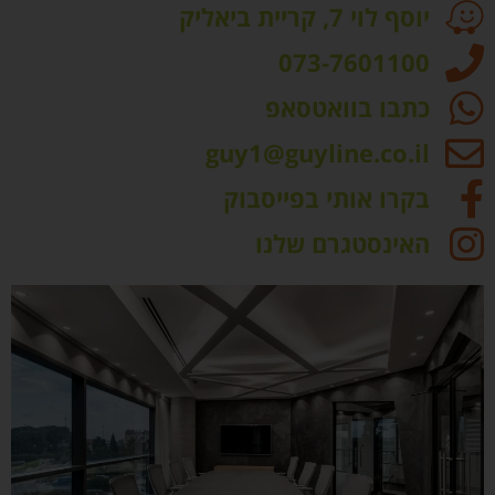
יוסף לוי 7, קריית ביאליק
073-7601100
כתבו בוואטסאפ
guy1@guyline.co.il
בקרו אותי בפייסבוק
האינסטגרם שלנו