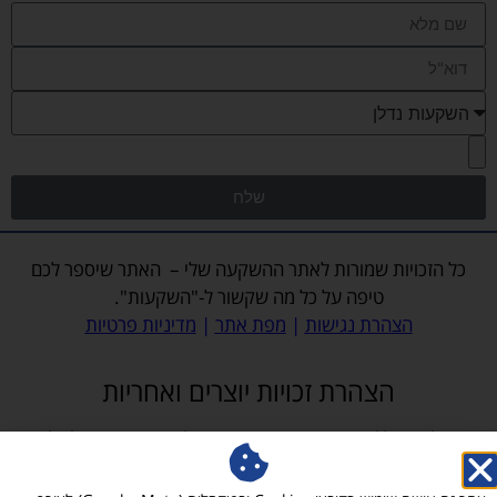
שלח
כל הזכויות שמורות לאתר
ההשקעה שלי
– האתר שיספר לכם
טיפה על כל מה שקשור ל-"השקעות".
הצהרת נגישות
|
מפת אתר
|
מדיניות פרטיות
הצהרת זכויות יוצרים ואחריות
האתר, לרבות כלל התכנים והמדיה המופיעים בו, לרבות תמונות, פועל על פי דין
ומכבד את זכויות הקניין הרוחני של צדדים שלישיים. מובהר כי ייתכן ובטעות עלה
לאתר תוכן (לרבות תמונות) אשר עשוי להוות הפרה לכאורה של זכויות יוצרים.