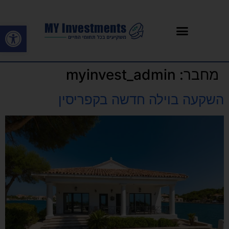
פתח סרגל
מחבר:
myinvest_admin
השקעה בוילה חדשה בקפריסין